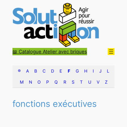
Aller
au
contenu
📖 Catalogue Atelier avec briques
®
A
B
C
D
E
F
G
H
I
J
L
M
N
O
P
Q
R
S
T
U
V
Z
fonctions exécutives