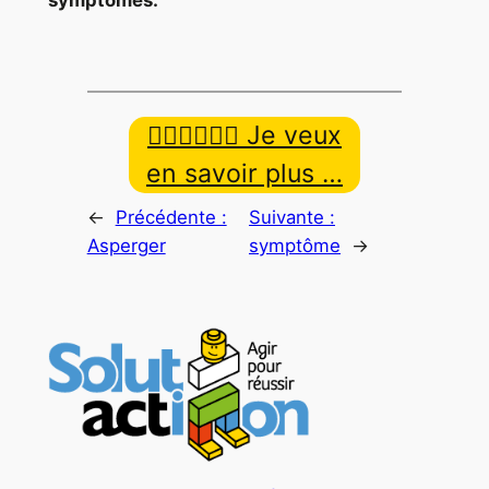
👉🏿👉🏾👉🏼 Je veux
en savoir plus …
←
Précédente :
Suivante :
Asperger
symptôme
→