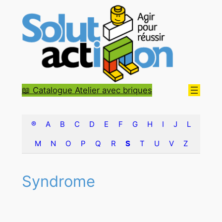
Aller
au
contenu
📖 Catalogue Atelier avec briques
®
A
B
C
D
E
F
G
H
I
J
L
M
N
O
P
Q
R
S
T
U
V
Z
Syndrome