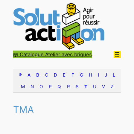
Aller
au
contenu
📖 Catalogue Atelier avec briques
®
A
B
C
D
E
F
G
H
I
J
L
M
N
O
P
Q
R
S
T
U
V
Z
TMA