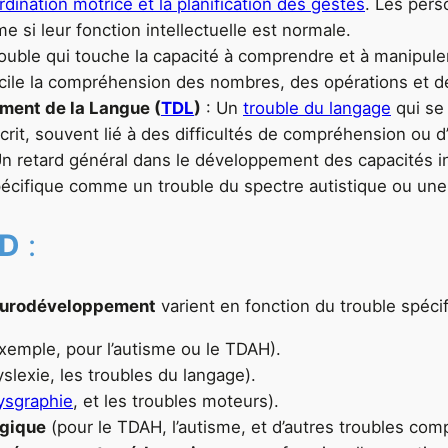
rdination motrice et la planification des gestes
. Les pers
si leur fonction intellectuelle est normale.
rouble qui touche la capacité à comprendre et à manipuler
icile la compréhension des nombres, des opérations et d
ment de la Langue (
TDL
)
: Un
trouble du langage
qui se 
it, souvent lié à des difficultés de compréhension ou d’
n retard général dans le développement des capacités int
écifique comme un trouble du spectre autistique ou une d
ND
:
 neurodéveloppement
varient en fonction du trouble spécif
xemple, pour l’autisme ou le TDAH).
yslexie, les troubles du langage).
ysgraphie
, et les troubles moteurs).
ogique
(pour le TDAH, l’autisme, et d’autres troubles co