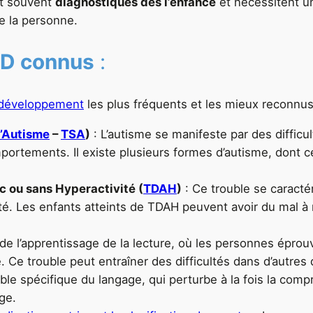
t souvent
diagnostiqués dès l’enfance
et nécessitent u
de la personne.
ND connus
:
odéveloppement
les plus fréquents et les mieux reconnus
l’Autisme
–
TSA
)
: L’autisme se manifeste par des difficu
omportements. Il existe plusieurs formes d’autisme, dont 
 ou sans Hyperactivité (
TDAH
)
: Ce trouble se caractér
vité. Les enfants atteints de TDAH peuvent avoir du mal à
 de l’apprentissage de la lecture, où les personnes éprou
. Ce trouble peut entraîner des difficultés dans d’autres
ble spécifique du langage, qui perturbe à la fois la comp
age.