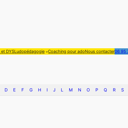
et DYS
Ludopédagogie
Coaching pour ado
Nous contacter
06 95 
D
E
F
G
H
I
J
L
M
N
O
P
Q
R
S