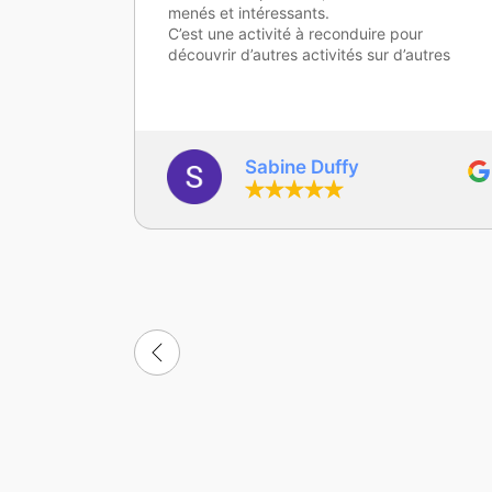
ur
autres
gaelle Depoers