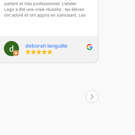
différentes activités proposées et ont été
élèves se
très investis .
et ont ad
jalila saafi