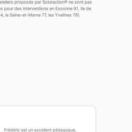
liers proposés par Solutaction® ne sont pas
s pour des interventions en Essonne 91, Ile de
, la Seine-et-Marne 77, les Yvelines 78).
Mes élèves ont beaucoup apprecié les
Un mome