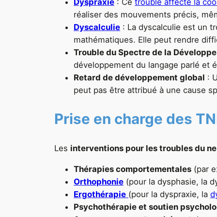
Dyspraxie
: Ce
trouble affecte la coo
réaliser des mouvements précis, même 
Dyscalculie
: La dyscalculie est un t
mathématiques. Elle peut rendre diff
Trouble du Spectre de la Développe
développement du langage parlé et écr
Retard de développement global
: U
peut pas être attribué à une cause sp
Prise en charge des T
Les
interventions pour les troubles du
Thérapies comportementales
(par e
Orthophonie
(pour la dysphasie, la d
Ergothérapie
(pour la dyspraxie, la
d
Psychothérapie et soutien psychol