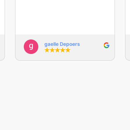
patient et très professionnel. L’atelier
Lego a été une vraie réussite : les élèves
ont adoré et ont appris en s’amusant. Les
activités sont en lien avec les
programmes scolaires, avec une
approche ludique et différente qui fait
toute la différence. Les activités ont été
pensées de manière évolutive et
deborah languille
s’adaptent à tous les élèves, avec une
vraie prise en compte de la
différenciation. Je recommande
vivement !