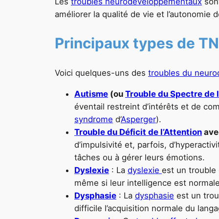
Les
troubles neurodéveloppementaux
son
améliorer la qualité de vie et l’autonomie 
Principaux types de T
Voici quelques-uns des
troubles du neur
Autisme
(ou
Trouble du Spectre de 
éventail restreint d’intérêts et de c
syndrome
d’
Asperger
).
Trouble du Déficit de l’Attention
avec
d’impulsivité et, parfois, d’hyperacti
tâches ou à gérer leurs émotions.
Dyslexie
: La
dyslexie
est un trouble
même si leur intelligence est normale
Dysphasie
: La
dysphasie
est un trou
difficile l’acquisition normale du lang