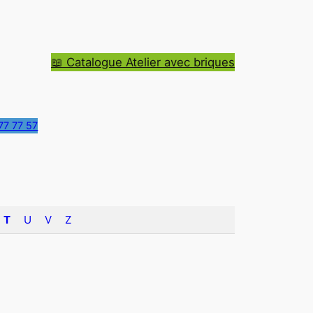
📖 Catalogue Atelier avec briques
77 77 57
T
U
V
Z