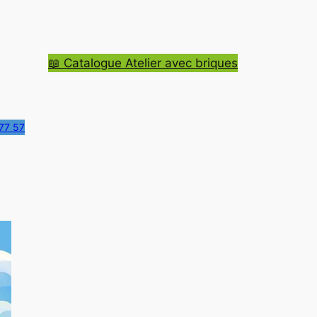
📖 Catalogue Atelier avec briques
77 57