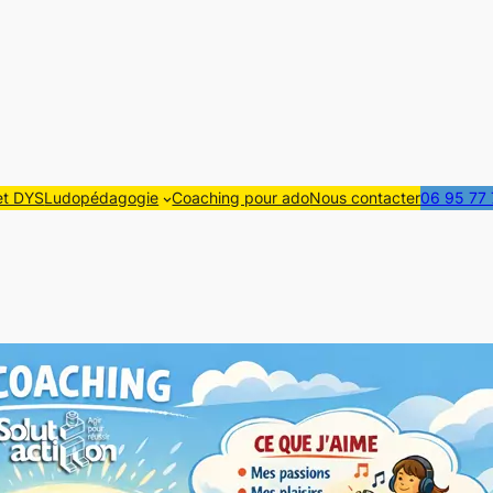
t DYS
Ludopédagogie
Coaching pour ado
Nous contacter
06 95 77 