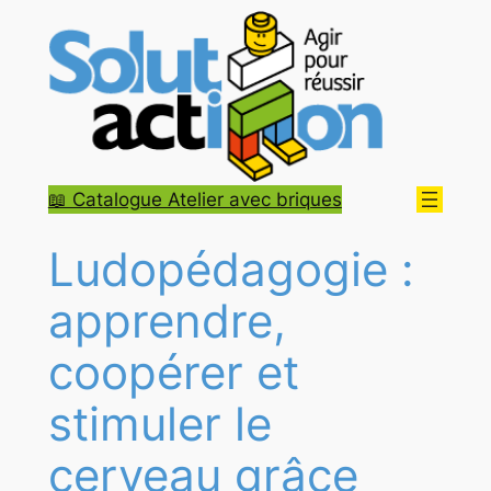
Aller
au
contenu
📖 Catalogue Atelier avec briques
Ludopédagogie :
apprendre,
coopérer et
stimuler le
cerveau grâce