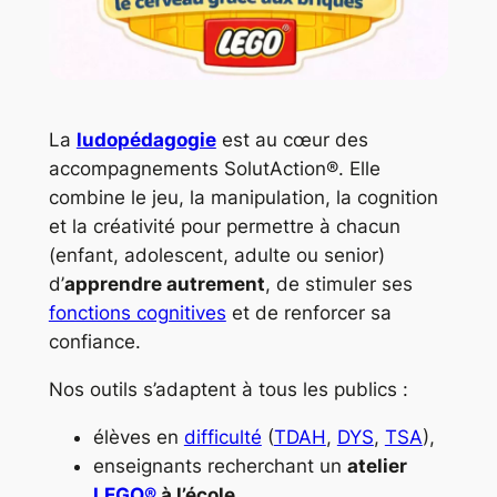
La
ludopédagogie
est au cœur des
accompagnements SolutAction®. Elle
combine le jeu, la manipulation, la cognition
et la créativité pour permettre à chacun
(enfant, adolescent, adulte ou senior)
d’
apprendre autrement
, de stimuler ses
fonctions cognitives
et de renforcer sa
confiance.
Nos outils s’adaptent à tous les publics :
élèves en
difficulté
(
TDAH
,
DYS
,
TSA
),
enseignants recherchant un
atelier
LEGO®
à l’école
,