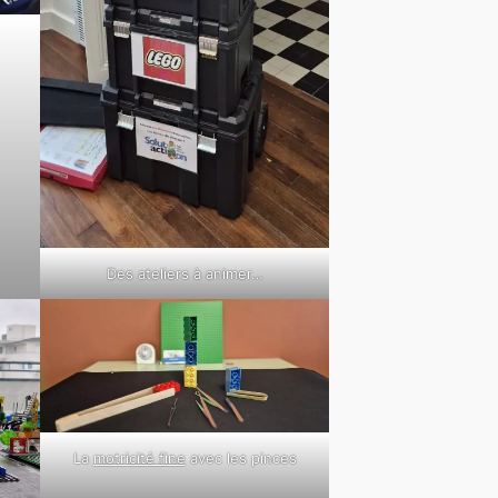
Des ateliers à animer…
La
motricité fine
avec les pinces