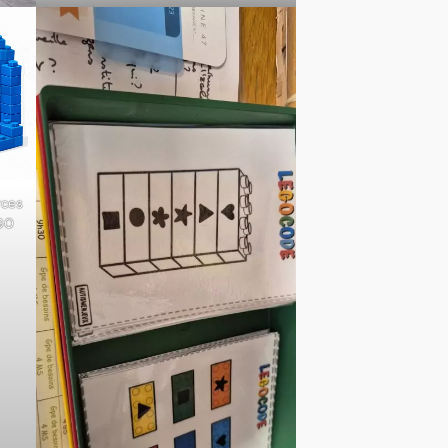
rces
GO