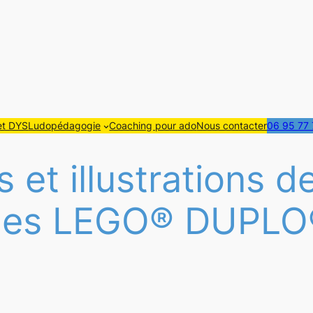
t DYS
Ludopédagogie
Coaching pour ado
Nous contacter
06 95 77 
 et illustrations de
ques LEGO® DUPLO