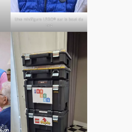
Une minifigure LEGO® sur le bout du
nez