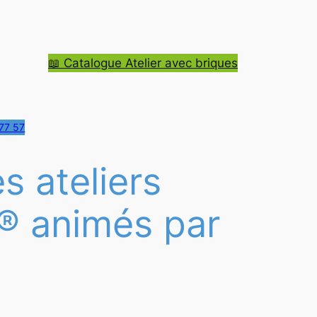
📖 Catalogue Atelier avec briques
77 57
s ateliers
® animés par