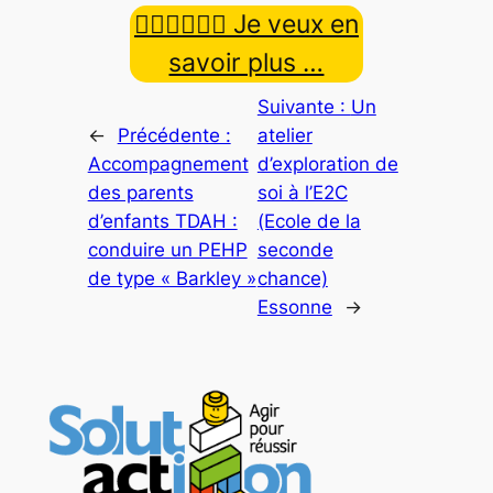
👉🏿👉🏾👉🏼 Je veux en
savoir plus …
Suivante :
Un
←
Précédente :
atelier
Accompagnement
d’exploration de
des parents
soi à l’E2C
d’enfants TDAH :
(Ecole de la
conduire un PEHP
seconde
de type « Barkley »
chance)
Essonne
→