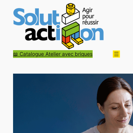
Aller
au
contenu
📖 Catalogue Atelier avec briques