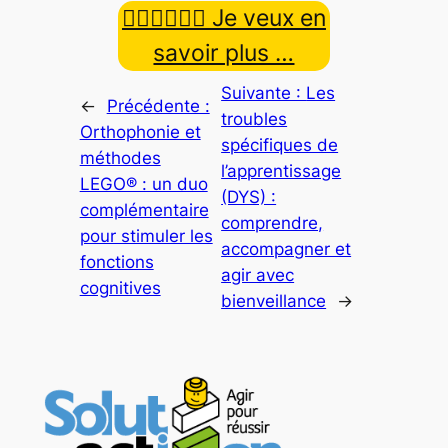
👉🏿👉🏾👉🏼 Je veux en
savoir plus …
Suivante :
Les
←
Précédente :
troubles
Orthophonie et
spécifiques de
méthodes
l’apprentissage
LEGO® : un duo
(DYS) :
complémentaire
comprendre,
pour stimuler les
accompagner et
fonctions
agir avec
cognitives
bienveillance
→