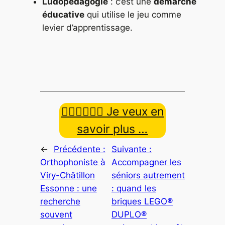
Ludopédagogie
: c’est une
démarche
éducative
qui utilise le jeu comme
levier d’apprentissage.
👉🏿👉🏾👉🏼 Je veux en
savoir plus …
←
Précédente :
Suivante :
Orthophoniste à
Accompagner les
Viry-Châtillon
séniors autrement
Essonne : une
: quand les
recherche
briques LEGO®
souvent
DUPLO®