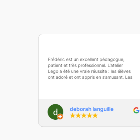
Frédéric est un excellent pédagogue,
patient et très professionnel. L’atelier
Lego a été une vraie réussite : les élèves
ont adoré et ont appris en s’amusant. Les
activités sont en lien avec les
programmes scolaires, avec une
approche ludique et différente qui fait
toute la différence. Les activités ont été
pensées de manière évolutive et
deborah languille
s’adaptent à tous les élèves, avec une
vraie prise en compte de la
différenciation. Je recommande
vivement !