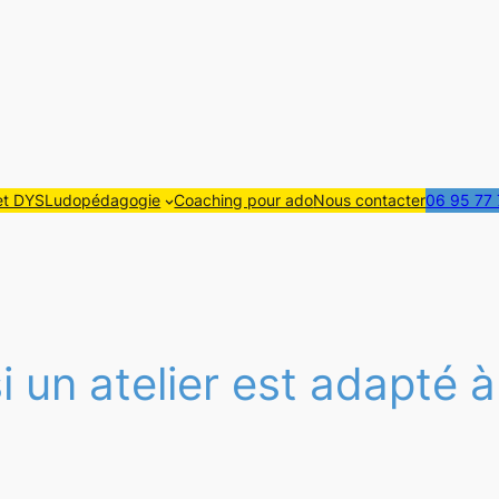
t DYS
Ludopédagogie
Coaching pour ado
Nous contacter
06 95 77 
 un atelier est adapté 