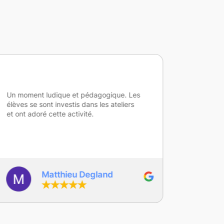
Un moment ludique et pédagogique. Les
Atelier 
élèves se sont investis dans les ateliers
jeunes a
et ont adoré cette activité.
probléma
professi
l'atelier
ont amen
sincèrem
mêmes d
ainsi que
Matthieu Degland
associen
LEGO a é
particip
pertinen
autour d