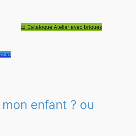
📖 Catalogue Atelier avec briques
77 57
à mon enfant ? ou