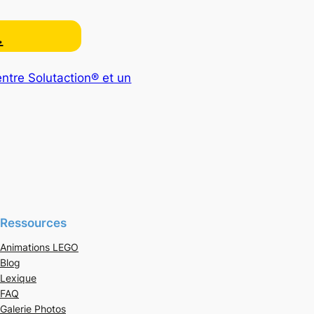
…
entre Solutaction® et un
Ressources
Animations LEGO
Blog
Lexique
FAQ
Galerie Photos