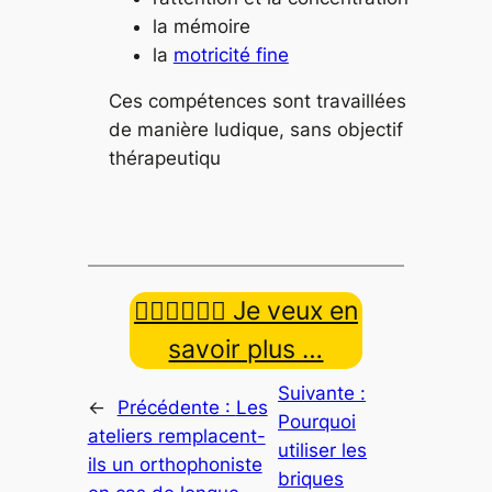
la mémoire
la
motricité fine
Ces compétences sont travaillées
de manière ludique, sans objectif
thérapeutiqu
👉🏿👉🏾👉🏼 Je veux en
savoir plus …
Suivante :
←
Précédente :
Les
Pourquoi
ateliers remplacent-
utiliser les
ils un orthophoniste
briques