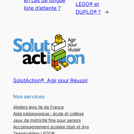
en cas de longue
LEGO® et
liste d’attente ?
DUPLO® ?
→
SolutAction®, Agir pour Réussir
Nos services
Ateliers lego Ile de France
Aide pédagogique : école et collège
Jeux de motricité fine pour seniors
Accompagnement scolaire tdah et dys
Teambuilding LEGO®