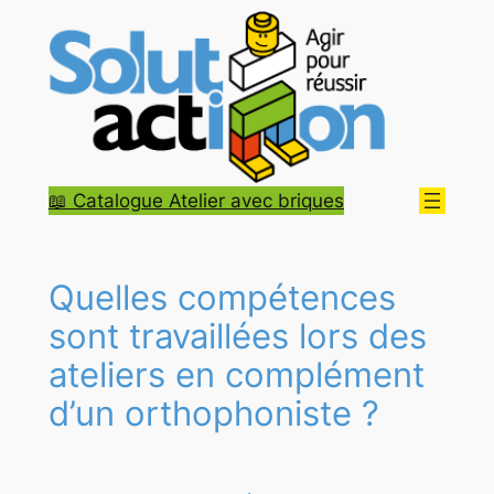
Aller
au
contenu
📖 Catalogue Atelier avec briques
Quelles compétences
sont travaillées lors des
ateliers en complément
d’un orthophoniste ?