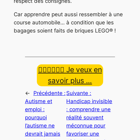
respect des consignes.
Car apprendre peut aussi ressembler à une
course automobile… à condition que les
bagages soient faits de briques LEGO® !
👉🏿👉🏾👉🏼 Je veux en
savoir plus …
←
Précédente :
Suivante :
Autisme et
Handicap invisible
emploi :
: comprendre une
pourquoi
réalité souvent
l’autisme ne
méconnue pour
devrait jamais
favoriser une