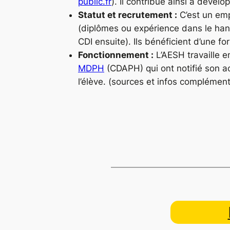
public.fr
)
. Il contribue ainsi à dével
Statut et recrutement :
C’est un emp
(diplômes ou expérience dans le hand
CDI ensuite). Ils bénéficient d’une f
Fonctionnement :
L’AESH travaille en
MDPH
(CDAPH) qui ont notifié son a
l’élève.
(sources et infos complément