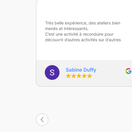
 bien
ur
autres
gaelle Depoers