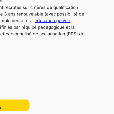
ns.
 recrutés sur critères de qualification
e 3 ans renouvelable (avec possibilité de
complémentaires :
education.gouv.fr
)
.
définies par l’équipe pédagogique et la
t personnalisé de scolarisation (PPS) de
)
.
…