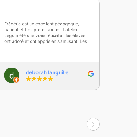
Mes élèves ont beaucoup apprecié les
Un mome
différentes activités proposées et ont été
élèves se
très investis .
et ont ad
jalila saafi