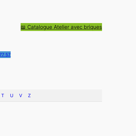
📖 Catalogue Atelier avec briques
77 57
T
U
V
Z