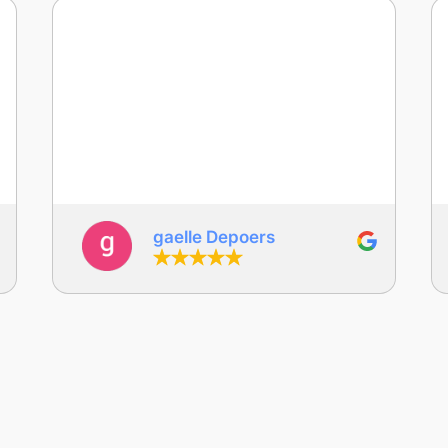
Frédéric est un excellent pédagogue,
patient et très professionnel. L’atelier
Lego a été une vraie réussite : les élèves
ont adoré et ont appris en s’amusant. Les
activités sont en lien avec les
programmes scolaires, avec une
approche ludique et différente qui fait
toute la différence. Les activités ont été
pensées de manière évolutive et
deborah languille
s’adaptent à tous les élèves, avec une
vraie prise en compte de la
différenciation. Je recommande
vivement !