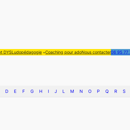
t DYS
Ludopédagogie
Coaching pour ado
Nous contacter
06 95 77 
D
E
F
G
H
I
J
L
M
N
O
P
Q
R
S