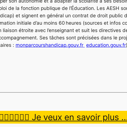
opper son autonomie et à adapter la scolarité à ses besoi
loi de la fonction publique de l’Éducation. Les AESH sont
icap) et signent en général un contrat de droit public d
ormation initiale d’au moins 60 heures
(sources et infos 
 liaison étroite avec l’enseignant et suit les directives 
ccompagnement. Ses tâches sont précisées dans le proje
aires :
monparcourshandicap.gouv.fr
education.gouv.fr
👉🏿👉🏾👉🏼 Je veux en savoir plus 