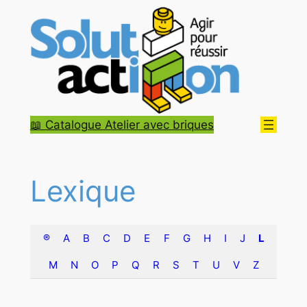
Aller
au
contenu
📖 Catalogue Atelier avec briques
Lexique
®
A
B
C
D
E
F
G
H
I
J
L
M
N
O
P
Q
R
S
T
U
V
Z