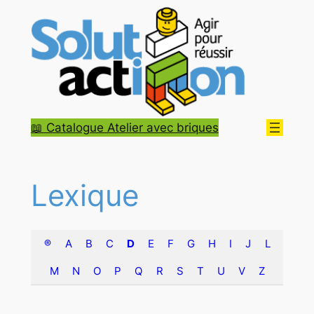
Aller
au
contenu
📖 Catalogue Atelier avec briques
Lexique
®
A
B
C
D
E
F
G
H
I
J
L
M
N
O
P
Q
R
S
T
U
V
Z