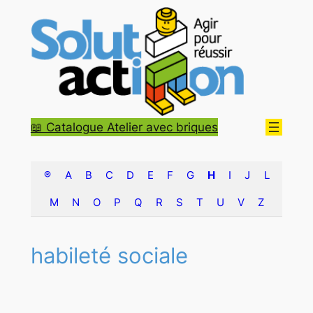
Aller
au
contenu
📖 Catalogue Atelier avec briques
®
A
B
C
D
E
F
G
H
I
J
L
M
N
O
P
Q
R
S
T
U
V
Z
habileté sociale