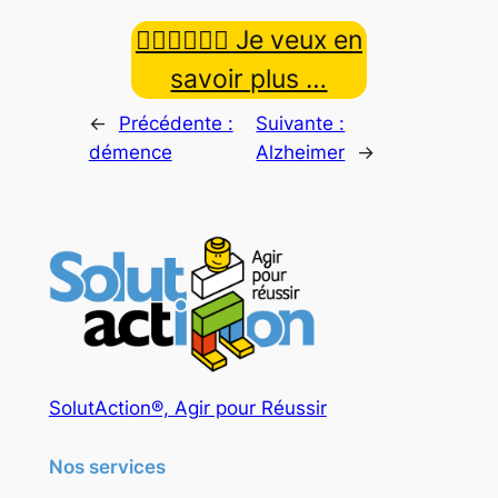
👉🏿👉🏾👉🏼 Je veux en
savoir plus …
←
Précédente :
Suivante :
démence
Alzheimer
→
SolutAction®, Agir pour Réussir
Nos services