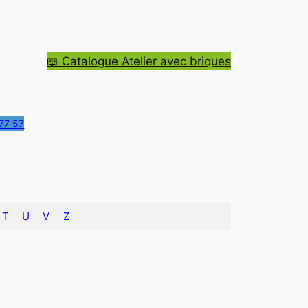
📖 Catalogue Atelier avec briques
77 57
T
U
V
Z