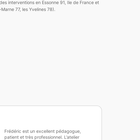
es interventions en Essonne 91, Ile de France et
Marne 77, les Yvelines 78).
Mes élèves ont beaucoup apprecié les
Un mo
différentes activités proposées et ont été
élève