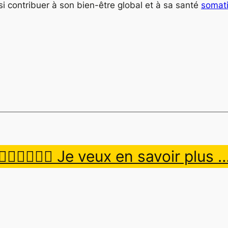
si contribuer à son bien-être global et à sa santé
somat
👉🏿👉🏾👉🏼 Je veux en savoir plus 