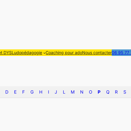
t DYS
Ludopédagogie
Coaching pour ado
Nous contacter
06 95 77 
D
E
F
G
H
I
J
L
M
N
O
P
Q
R
S