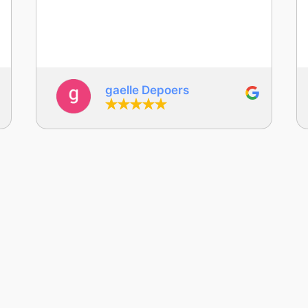
Lego a été une vraie réussite : les élèves
ont adoré et ont appris en s’amusant. Les
activités sont en lien avec les
programmes scolaires, avec une
approche ludique et différente qui fait
toute la différence. Les activités ont été
pensées de manière évolutive et
deborah languille
s’adaptent à tous les élèves, avec une
vraie prise en compte de la
différenciation. Je recommande
vivement !