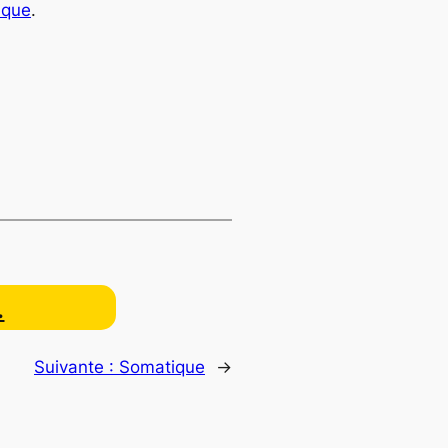
ique
.
…
Suivante :
Somatique
→