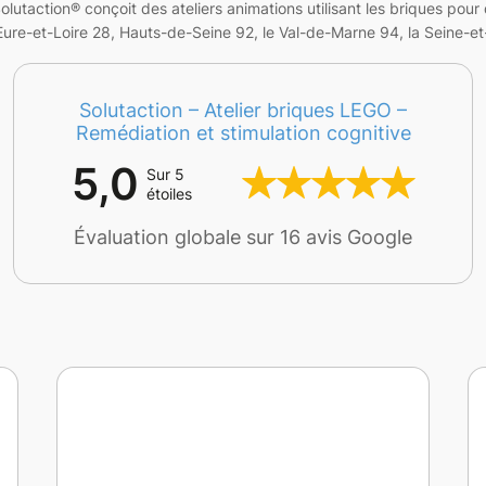
action® conçoit des ateliers animations utilisant les briques pour d
ure-et-Loire 28, Hauts-de-Seine 92, le Val-de-Marne 94, la Seine-et-
Solutaction – Atelier briques LEGO –
Remédiation et stimulation cognitive
5,0
Sur 5
étoiles
Évaluation globale sur 16 avis Google
Frédéric est un excellent pédagogue,
patient et très professionnel. L’atelier