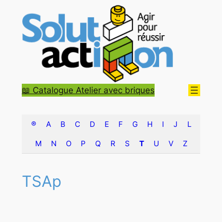
Aller
au
contenu
📖 Catalogue Atelier avec briques
®
A
B
C
D
E
F
G
H
I
J
L
M
N
O
P
Q
R
S
T
U
V
Z
TSAp